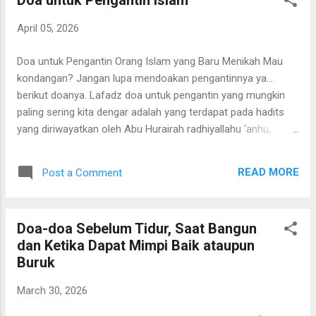
Doa untuk Pengantin Islam
puasa sunah Asyura karena Allah Ta'ala." Keutamaan Puasa
Tasua dan Asyura 1. Lebih Utama Setelah Ramadhan
April 05, 2026
Rasulullah SAW menyebutkan puasa Tasua 9 Muharram dan
Asyura 10 Muharram lebih utama setelah Ramadhan. Berikut
Doa untuk Pengantin Orang Islam yang Baru Menikah Mau
ini bunyi hadistnya: عَنْ أَبِي هُرَيْرَةَ رَضِيَ اللهُ عَنْهُ، قَالَ: قَالَ
kondangan? Jangan lupa mendoakan pengantinnya ya...
رَسُولُ اللهِ صَلَّى اللهُ ع...
berikut doanya. Lafadz doa untuk pengantin yang mungkin
paling sering kita dengar adalah yang terdapat pada hadits
yang diriwayatkan oleh Abu Hurairah radhiyallahu ‘anhu,
yaitu: بَارَكَ اللّٰهُ لَكَ وَبَارَكَ عَلَيْكَ وَجَمَعَ بَيْنَكُمَا فِي خَيْرٍ Bacaan:
Baarakallaahu laka wa baraka 'alaika wa jama'a bainakumaa
READ MORE
Post a Comment
fii khaiir. Artinya: “Semoga Allah memberkahimu di waktu
bahagia dan memberkahimu di waktu susah, serta semoga
Allah mempersatukan kalian berdua dalam kebaikan” (HR.
Doa-doa Sebelum Tidur, Saat Bangun
Abu Dawud no. 2130). #doa #islam #pernikahan #nikah
dan Ketika Dapat Mimpi Baik ataupun
Buruk
March 30, 2026