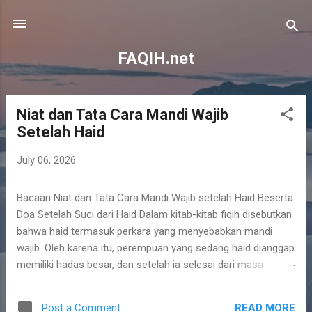
Skip to main content
FAQIH.net
Niat dan Tata Cara Mandi Wajib
P
Setelah Haid
o
s
July 06, 2026
t
s
Bacaan Niat dan Tata Cara Mandi Wajib setelah Haid Beserta
Doa Setelah Suci dari Haid Dalam kitab-kitab fiqih disebutkan
bahwa haid termasuk perkara yang menyebabkan mandi
wajib. Oleh karena itu, perempuan yang sedang haid dianggap
memiliki hadas besar, dan setelah ia selesai dari masa
haidnya, ia harus mandi wajib untuk bisa suci kembali dari
hadas besar. Adapun tata cara mandi wajib dari haid sama
READ MORE
Post a Comment