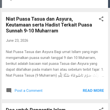
dengan tata cara mandi wajib dari hadas besar lainnya.
Dalam kitab Bidayatul Hidayah, Imam Al-Ghazali
menyebutkan tahapan mandi wajib secara sempurna,
Niat Puasa Tasua dan Asyura,
termasuk dari haid, sebagai berikut Pertama , mengambil air
Keutamaan serta Hadist Terkait Puasa
kemudian membasuh tangan tiga kali. Kedua , menghilangkan
Sunnah 9-10 Muharram
najis-najis yang keluar dari kubul dan dubur dengan cara
beristinjak. Sekaligus juga menghilangkan kotoran-kotoran
June 23, 2026
yang menempel di badan. Ketiga , berwudhu sebagaimana
berwudhu untuk melaksanakan shalat. Kemudian membasuh
Niat Puasa Tasua dan Asyura Bagi umat Isllam yang ingin
kedua telapak kaki. Keempat , memulai mandi wajib dengan
mengamalkan puasa sunah tanggal 9 dan 10 Muharram,
menyiram kepala dengan air tiga kali, di...
berikut adalah bacaan niat puasa Tasua dan Asyura yang
dapat dilafalkan pada malam hari atau sebelum terbit fajar: 1.
Niat Puasa Tasua (9 Muharram) نَوَيْتُ صَوْمَ تَاسُوعَاءَ سُنَّةً لِلّٰهِ
تَعَالَى Arab Latin: Nawaitu shauma Taasuu'aa-a sunnatan
lillaahi ta'aalaa. Artinya: "Aku berniat puasa sunah Tasua
READ MORE
Post a Comment
karena Allah Ta'ala." 2. Niat Puasa Asyura (10 Muharram)
نَوَيْتُ صَوْمَ عَاشُورَاءَ سُنَّةً لِلّٰهِ تَعَالَى Arab Latin: Nawaitu shauma
'Aasyuuraa-a sunnatan lillaahi ta'aalaa. Artinya: "Aku berniat